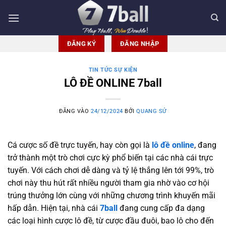
Bỏ
qua
nội
dung
ĐĂNG KÝ
ĐĂNG NHẬP
TIN TỨC SỰ KIỆN
LÔ ĐỀ ONLINE 7ball
ĐĂNG VÀO
24/12/2024
BỞI
QUANG SỬ
Cá cược số đề trực tuyến, hay còn gọi là
lô đề online
, đang
trở thành một trò chơi cực kỳ phổ biến tại các nhà cái trực
tuyến. Với cách chơi dễ dàng và tỷ lệ thắng lên tới 99%, trò
chơi này thu hút rất nhiều người tham gia nhờ vào cơ hội
trúng thưởng lớn cùng với những chương trình khuyến mãi
hấp dẫn. Hiện tại, nhà cái
7ball
đang cung cấp đa dạng
các loại hình cược lô đề, từ cược đầu đuôi, bao lô cho đến