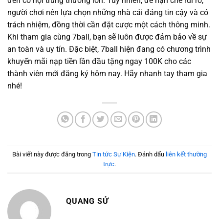
đến cơ hội trúng thưởng lớn. Tuy nhiên, để hạn chế rủi ro,
người chơi nên lựa chọn những nhà cái đáng tin cậy và có
trách nhiệm, đồng thời cần đặt cược một cách thông minh.
Khi tham gia cùng 7ball, bạn sẽ luôn được đảm bảo về sự
an toàn và uy tín. Đặc biệt, 7ball hiện đang có chương trình
khuyến mãi nạp tiền lần đầu tặng ngay 100K cho các
thành viên mới đăng ký hôm nay. Hãy nhanh tay tham gia
nhé!
Bài viết này được đăng trong
Tin tức Sự Kiện
. Đánh dấu
liên kết thường
trực
.
QUANG SỬ