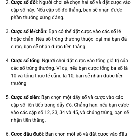
Cược số đôi
: Người chơi sẽ chọn hai số và đặt cược vào
cặp số này. Nếu cặp số đó thắng, bạn sẽ nhận được
phần thưởng xứng đáng.
Cược số lẻ/chẵn
: Bạn có thể đặt cược vào các số lẻ
hoặc chẵn. Nếu số trúng thưởng thuộc loại mà bạn đã
cược, bạn sẽ nhận được tiền thắng.
Cược số tổng
: Người chơi đặt cược vào tổng giá trị của
các số trúng thưởng. Ví dụ, nếu bạn cược tổng ba số là
10 và tổng thực tế cũng là 10, bạn sẽ nhận được tiền
thưởng.
Cược số xiên
: Bạn chọn một dãy số và cược vào các
cặp số liên tiếp trong dãy đó. Chẳng hạn, nếu bạn cược
vào các cặp số 12, 23, 34 và 45, và chúng trúng, bạn sẽ
nhận tiền thắng.
Cược đầu đuôi
: Bạn chọn một số và đặt cược vào đầu