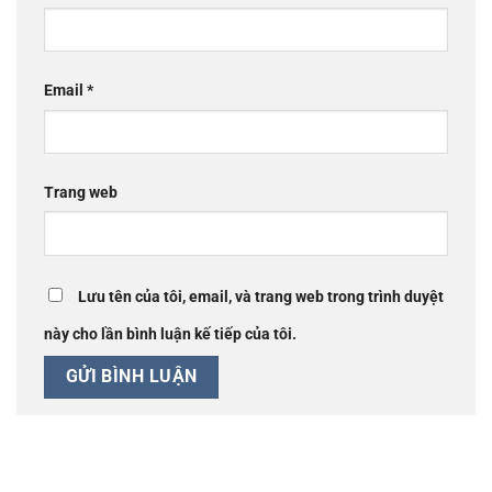
Email
*
Trang web
Lưu tên của tôi, email, và trang web trong trình duyệt
này cho lần bình luận kế tiếp của tôi.