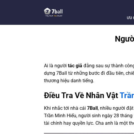
Bỏ
qua
nội
ƯU 
dung
HƯỚNG DẪ
Người
Ai là người
tác giả
đằng sau sự thành công
dựng 7Ball từ những bước đi đầu tiên, chi
thương hiệu danh tiếng.
Điều Tra Về Nhân Vật
Trầ
Khi nhắc tới nhà cái
7Ball
, nhiều người đặ
Trần Minh Hiếu, người sinh ngày 28 tháng 
tài chính hay quyền lực. Cha anh là một th