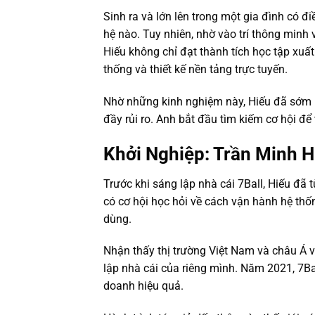
Sinh ra và lớn lên trong một gia đình có 
hệ nào. Tuy nhiên, nhờ vào trí thông minh 
Hiếu không chỉ đạt thành tích học tập xuất
thống và thiết kế nền tảng trực tuyến.
Nhờ những kinh nghiệm này, Hiếu đã sớm n
đầy rủi ro. Anh bắt đầu tìm kiếm cơ hội để
Khởi Nghiệp: Trần Minh 
Trước khi sáng lập nhà cái 7Ball, Hiếu đã
có cơ hội học hỏi về cách vận hành hệ thốn
dùng.
Nhận thấy thị trường Việt Nam và châu Á v
lập nhà cái của riêng mình. Năm 2021, 7Ba
doanh hiệu quả.