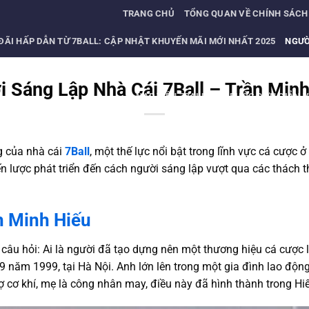
TRANG CHỦ
TỔNG QUAN VỀ CHÍNH SÁCH 
ĐÃI HẤP DẪN TỪ 7BALL: CẬP NHẬT KHUYẾN MÃI MỚI NHẤT 2025
NGƯỜ
N ĐĂNG KÝ NHÀ CÁI 7BALL NHANH CHÓNG TIỆN LỢI
HƯỚNG DẪN ĐĂN
 Sáng Lập Nhà Cái 7Ball – Trần Minh
NẠP TIỀN 7BALL CÁC BƯỚC ĐƠN GIẢN 
 của nhà cái
7Ball
, một thế lực nổi bật trong lĩnh vực cá cược ở
ến lược phát triển đến cách người sáng lập vượt qua các thách t
n Minh Hiếu
t câu hỏi: Ai là người đã tạo dựng nên một thương hiệu cá cược 
9 năm 1999, tại Hà Nội. Anh lớn lên trong một gia đình lao độn
ợ cơ khí, mẹ là công nhân may, điều này đã hình thành trong Hiếu