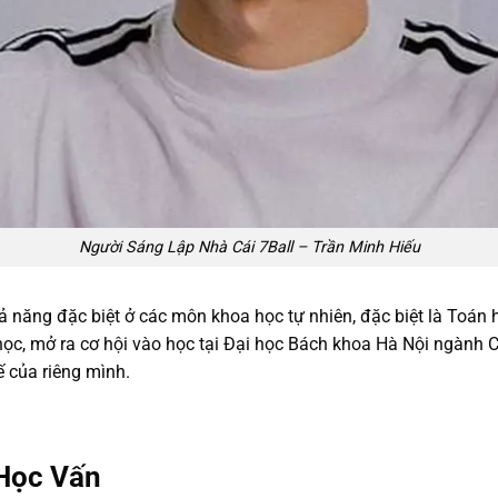
Người Sáng Lập Nhà Cái 7Ball – Trần Minh Hiếu
hả năng đặc biệt ở các môn khoa học tự nhiên, đặc biệt là Toán
ọc, mở ra cơ hội vào học tại Đại học Bách khoa Hà Nội ngành C
 của riêng mình.
Học Vấn