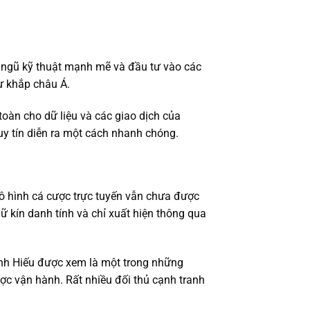
i ngũ kỹ thuật mạnh mẽ và đầu tư vào các
ừ khắp châu Á.
oàn cho dữ liệu và các giao dịch của
uy tín diễn ra một cách nhanh chóng.
mô hình cá cược trực tuyến vẫn chưa được
ữ kín danh tính và chỉ xuất hiện thông qua
inh Hiếu được xem là một trong những
ợc vận hành. Rất nhiều đối thủ cạnh tranh