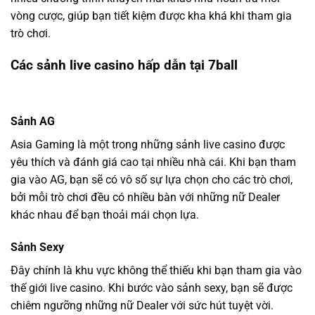
vòng cược, giúp bạn tiết kiệm được kha khá khi tham gia
trò chơi.
Các sảnh live casino hấp dẫn tại 7ball
Sảnh AG
Asia Gaming là một trong những sảnh live casino được
yêu thích và đánh giá cao tại nhiều nhà cái. Khi bạn tham
gia vào AG, bạn sẽ có vô số sự lựa chọn cho các trò chơi,
bởi mỗi trò chơi đều có nhiều bàn với những nữ Dealer
khác nhau để bạn thoải mái chọn lựa.
Sảnh Sexy
Đây chính là khu vực không thể thiếu khi bạn tham gia vào
thế giới live casino. Khi bước vào sảnh sexy, bạn sẽ được
chiêm ngưỡng những nữ Dealer với sức hút tuyệt vời.