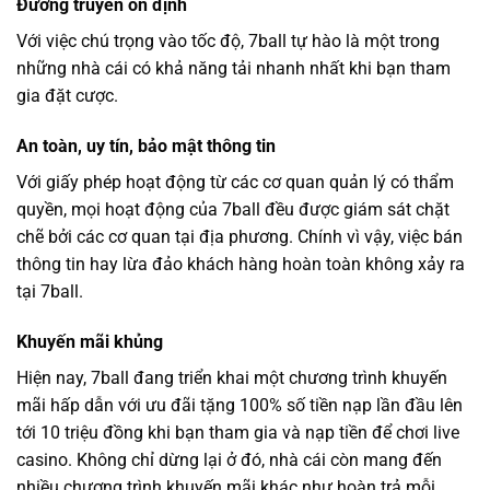
Đường truyền ổn định
Với việc chú trọng vào tốc độ, 7ball tự hào là một trong
những nhà cái có khả năng tải nhanh nhất khi bạn tham
gia đặt cược.
An toàn, uy tín, bảo mật thông tin
Với giấy phép hoạt động từ các cơ quan quản lý có thẩm
quyền, mọi hoạt động của 7ball đều được giám sát chặt
chẽ bởi các cơ quan tại địa phương. Chính vì vậy, việc bán
thông tin hay lừa đảo khách hàng hoàn toàn không xảy ra
tại 7ball.
Khuyến mãi khủng
Hiện nay, 7ball đang triển khai một chương trình khuyến
mãi hấp dẫn với ưu đãi tặng 100% số tiền nạp lần đầu lên
tới 10 triệu đồng khi bạn tham gia và nạp tiền để chơi live
casino. Không chỉ dừng lại ở đó, nhà cái còn mang đến
nhiều chương trình khuyến mãi khác như hoàn trả mỗi