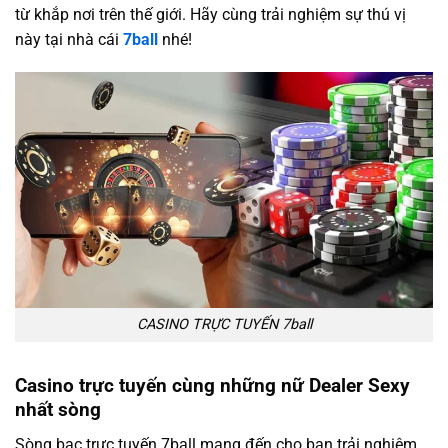
từ khắp nơi trên thế giới. Hãy cùng trải nghiệm sự thú vị
này tại nhà cái
7ball
nhé!
CASINO TRỰC TUYẾN 7ball
Casino trực tuyến cùng những nữ Dealer Sexy
nhất sòng
Sòng bạc trực tuyến 7ball mang đến cho bạn trải nghiệm