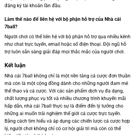
đăng ký tài khoản lần đầu.
Làm thế nào để liên hệ với bộ phận hỗ trợ của Nhà cái
7ball?
Người chơi có thể liên hệ với bộ phận hỗ trợ qua nhiều kênh
như chat trực tuyến, email hoặc số điện thoại. Đội ngũ hỗ
trợ luôn sẵn sàng giải đáp mọi thắc mắc của người chơi.
Kết luận
Nhà cái 7ball không chỉ là một nền tảng cá cược đơn thuần
mà còn là một cộng đồng dành cho những người đam mê
thể thao và cá cược. Với các sản phẩm dịch vụ đa dạng,
chất lượng phục vụ tốt và nhiều chương trình khuyến mãi
hấp dẫn, nhà cái 7ball thực sự là điểm đến lý tưởng cho
những ai muốn trải nghiệm thế giới cá cược trực tuyến.
Bằng cách tìm hiểu và áp dụng các chiến lược cá cược hợp
lý, người chơi không chỉ có cơ hội giải trí mà còn có thể