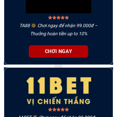
TA88
Chơi ngay để nhận 99.000đ –
Thưởng hoàn tiền up to 10%
CHƠI NGAY