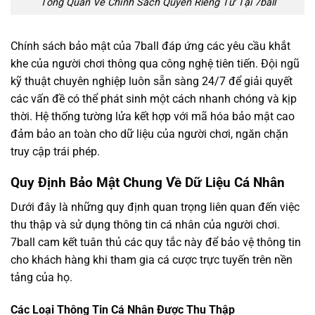
Tổng Quan Về Chính Sách Quyền Riêng Tư Tại 7ball
Chính sách bảo mật của 7ball đáp ứng các yêu cầu khắt
khe của người chơi thông qua công nghệ tiên tiến. Đội ngũ
kỹ thuật chuyên nghiệp luôn sẵn sàng 24/7 để giải quyết
các vấn đề có thể phát sinh một cách nhanh chóng và kịp
thời. Hệ thống tường lửa kết hợp với mã hóa bảo mật cao
đảm bảo an toàn cho dữ liệu của người chơi, ngăn chặn
truy cập trái phép.
Quy Định Bảo Mật Chung Về Dữ Liệu Cá Nhân
Dưới đây là những quy định quan trọng liên quan đến việc
thu thập và sử dụng thông tin cá nhân của người chơi.
7ball cam kết tuân thủ các quy tắc này để bảo vệ thông tin
cho khách hàng khi tham gia cá cược trực tuyến trên nền
tảng của họ.
Các Loại Thông Tin Cá Nhân Được Thu Thập