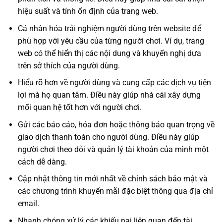
hiệu suất và tính ổn định của trang web.
Cá nhân hóa trải nghiệm người dùng trên website để
phù hợp với yêu cầu của từng người chơi. Ví dụ, trang
web có thể hiển thị các nội dung và khuyến nghị dựa
trên sở thích của người dùng.
Hiểu rõ hơn về người dùng và cung cấp các dịch vụ tiện
lợi mà họ quan tâm. Điều này giúp nhà cái xây dựng
mối quan hệ tốt hơn với người chơi.
Gửi các báo cáo, hóa đơn hoặc thông báo quan trọng về
giao dịch thanh toán cho người dùng. Điều này giúp
người chơi theo dõi và quản lý tài khoản của mình một
cách dễ dàng.
Cập nhật thông tin mới nhất về chính sách bảo mật và
các chương trình khuyến mãi đặc biệt thông qua địa chỉ
email.
Nhanh chóng xử lý các khiếu nại liên quan đến tài