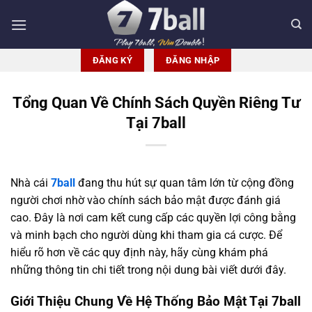
Bỏ
qua
nội
dung
ĐĂNG KÝ
ĐĂNG NHẬP
Tổng Quan Về Chính Sách Quyền Riêng Tư
Tại 7ball
Nhà cái
7ball
đang thu hút sự quan tâm lớn từ cộng đồng
người chơi nhờ vào chính sách bảo mật được đánh giá
cao. Đây là nơi cam kết cung cấp các quyền lợi công bằng
và minh bạch cho người dùng khi tham gia cá cược. Để
hiểu rõ hơn về các quy định này, hãy cùng khám phá
những thông tin chi tiết trong nội dung bài viết dưới đây.
Giới Thiệu Chung Về Hệ Thống Bảo Mật Tại 7ball