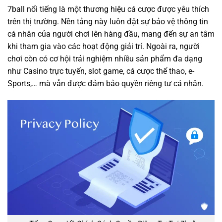
7ball nổi tiếng là một thương hiệu cá cược được yêu thích
trên thị trường. Nền tảng này luôn đặt sự bảo vệ thông tin
cá nhân của người chơi lên hàng đầu, mang đến sự an tâm
khi tham gia vào các hoạt động giải trí. Ngoài ra, người
chơi còn có cơ hội trải nghiệm nhiều sản phẩm đa dạng
như Casino trực tuyến, slot game, cá cược thể thao, e-
Sports,… mà vẫn được đảm bảo quyền riêng tư cá nhân.