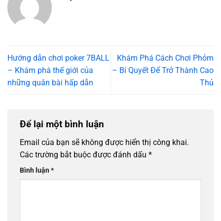
Hướng dẫn chơi poker 7BALL
Khám Phá Cách Chơi Phỏm
– Khám phá thế giới của
– Bí Quyết Để Trở Thành Cao
những quân bài hấp dẫn
Thủ
Để lại một bình luận
Email của bạn sẽ không được hiển thị công khai.
Các trường bắt buộc được đánh dấu
*
Bình luận
*