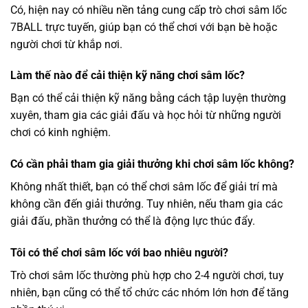
Có, hiện nay có nhiều nền tảng cung cấp trò chơi sâm lốc
7BALL trực tuyến, giúp bạn có thể chơi với bạn bè hoặc
người chơi từ khắp nơi.
Làm thế nào để cải thiện kỹ năng chơi sâm lốc?
Bạn có thể cải thiện kỹ năng bằng cách tập luyện thường
xuyên, tham gia các giải đấu và học hỏi từ những người
chơi có kinh nghiệm.
Có cần phải tham gia giải thưởng khi chơi sâm lốc không?
Không nhất thiết, bạn có thể chơi sâm lốc để giải trí mà
không cần đến giải thưởng. Tuy nhiên, nếu tham gia các
giải đấu, phần thưởng có thể là động lực thúc đẩy.
Tôi có thể chơi sâm lốc với bao nhiêu người?
Trò chơi sâm lốc thường phù hợp cho 2-4 người chơi, tuy
nhiên, bạn cũng có thể tổ chức các nhóm lớn hơn để tăng