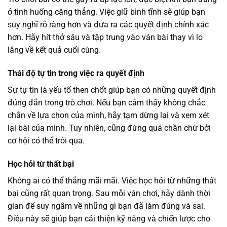
ở tình huống căng thẳng. Việc giữ bình tĩnh sẽ giúp bạn
suy nghĩ rõ ràng hơn và đưa ra các quyết định chính xác
hơn. Hãy hít thở sâu và tập trung vào ván bài thay vì lo
lắng về kết quả cuối cùng.
Thái độ tự tin trong việc ra quyết định
Sự tự tin là yếu tố then chốt giúp bạn có những quyết định
đúng đắn trong trò chơi. Nếu bạn cảm thấy không chắc
chắn về lựa chọn của mình, hãy tạm dừng lại và xem xét
lại bài của mình. Tuy nhiên, cũng đừng quá chần chừ bởi
cơ hội có thể trôi qua.
Học hỏi từ thất bại
Không ai có thể thắng mãi mãi. Việc học hỏi từ những thất
bại cũng rất quan trọng. Sau mỗi ván chơi, hãy dành thời
gian để suy ngẫm về những gì bạn đã làm đúng và sai.
Điều này sẽ giúp bạn cải thiện kỹ năng và chiến lược cho