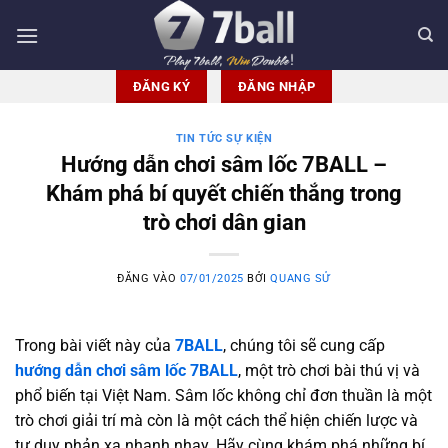
Bỏ
qua
nội
dung
ĐĂNG KÝ
ĐĂNG NHẬP
TIN TỨC SỰ KIỆN
Hướng dẫn chơi sâm lốc 7BALL –
Khám phá bí quyết chiến thắng trong
trò chơi dân gian
ĐĂNG VÀO
07/01/2025
BỞI
QUANG SỬ
Trong bài viết này của
7BALL
, chúng tôi sẽ cung cấp
hướng dẫn chơi sâm lốc 7BALL
, một trò chơi bài thú vị và
phổ biến tại Việt Nam. Sâm lốc không chỉ đơn thuần là một
trò chơi giải trí mà còn là một cách thể hiện chiến lược và
tư duy phản xạ nhanh nhạy. Hãy cùng khám phá những bí