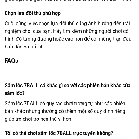
Chọn lựa đối thủ phù hợp
Cuối cùng, việc chọn lựa đối thủ cũng ảnh hưởng đến trải
nghiệm chơi của bạn. Hãy tìm kiếm những người chơi có
trình độ tương đương hoặc cao hơn để có những trận đấu
hấp dẫn và bổ ích.
FAQs
Sâm lốc 7BALL có khác gì so với các phiên bản khác của
sâm lốc?
Sâm lốc 7BALL có quy tắc chơi tương tự như các phiên
bản khác nhưng thường có thêm một số quy định riêng
giúp trò chơi trở nên thú vị hơn.
Tôi có thể chơi sâm lốc 7BALL trực tuyến không?