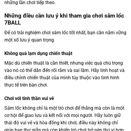
những lần chơi tiếp theo.
Những điều cần lưu ý khi tham gia chơi sâm lốc
7BALL
Để có trải nghiệm chơi sâm lốc tốt nhất, bạn cần nắm vững
một số lưu ý quan trọng.
Không quá lạm dụng chiến thuật
Mặc dù chiến thuật là cần thiết, nhưng việc quá chú trọng
vào nó có thể dẫn đến rối rắm và sai lầm. Hãy linh hoạt và
điều chỉnh chiến thuật của mình tùy thuộc vào tình hình
thực tế trên bàn chơi.
Chơi với tinh thần vui vẻ
Sâm lốc không chỉ là một trò chơi để thắng mà còn là một
cơ hội để giao lưu và kết nối với mọi người. Hãy luôn giữ
thái độ vui vẻ và hòa đồng khi chơi, điều này không chỉ
giúp bạn thư giãn mà còn khiến trò chơi trở nên thú vị hơn.