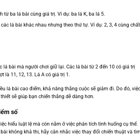
ừ ba lá bài cùng giá trị. Ví dụ: ba lá K, ba lá 5.
ác lá bài khác nhau nhưng theo thứ tự. Ví dụ: 2, 3, 4 cùng chất
á bài mà người chơi giữ lại. Các lá bài từ 2 đến 10 có giá trị
t là 11, 12, 13. Lá A có giá trị 1.
iều lá bài cao điểm, khả năng thắng cuộc sẽ giảm đi. Do đó, việ
 thiết sẽ giúp bạn chiến thắng dễ dàng hơn.
điểm số
c hiểu luật lệ mà còn nằm ở việc phân tích tình huống cụ thể.
 không khả thi, hãy cân nhắc việc thay đổi chiến thuật và tìm