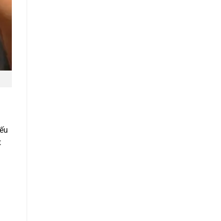
iếu
t