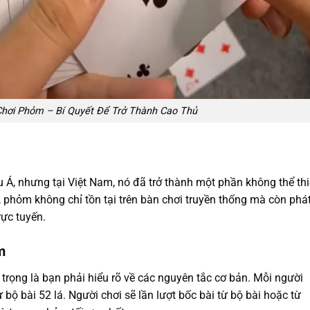
hơi Phỏm – Bí Quyết Để Trở Thành Cao Thủ
 Á, nhưng tại Việt Nam, nó đã trở thành một phần không thể th
, phỏm không chỉ tồn tại trên bàn chơi truyền thống mà còn phá
ực tuyến.
m
 trọng là bạn phải hiểu rõ về các nguyên tắc cơ bản. Mỗi người
 bộ bài 52 lá. Người chơi sẽ lần lượt bốc bài từ bộ bài hoặc từ