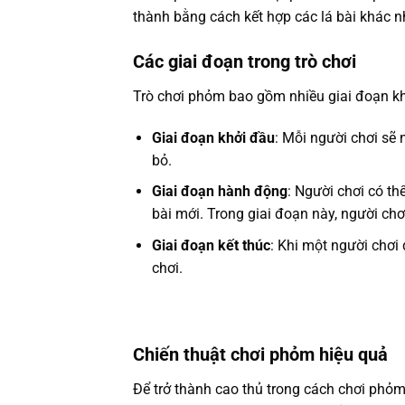
thành bằng cách kết hợp các lá bài khác n
Các giai đoạn trong trò chơi
Trò chơi phỏm bao gồm nhiều giai đoạn k
Giai đoạn khởi đầu
: Mỗi người chơi sẽ 
bỏ.
Giai đoạn hành động
: Người chơi có th
bài mới. Trong giai đoạn này, người chơi
Giai đoạn kết thúc
: Khi một người chơi
chơi.
Chiến thuật chơi phỏm hiệu quả
Để trở thành cao thủ trong cách chơi phỏm,