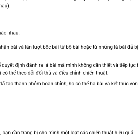
hau).
hác nhau:
nhận bài và lần lượt bốc bài từ bộ bài hoặc từ những lá bài đã b
ể quyết định đánh ra lá bài mà mình không cần thiết và tiếp tục
 có thể theo dõi đối thủ và điều chỉnh chiến thuật.
 đã tạo thành phỏm hoàn chỉnh, họ có thể hạ bài và kết thúc vò
 bạn cần trang bị cho mình một loạt các chiến thuật hiệu quả.