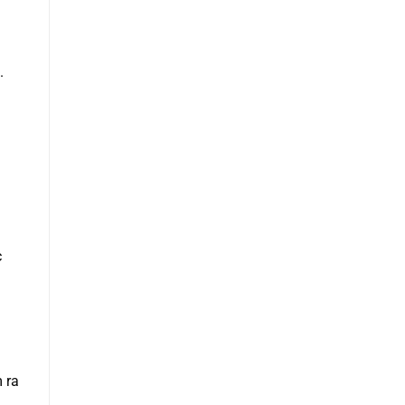
.
c
 ra