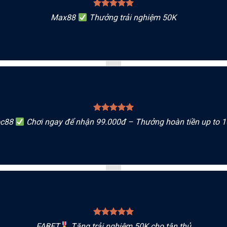
Max88
Thưởng trải nghiệm 50K
oc88
Chơi ngay để nhận 99.000đ – Thưởng hoàn tiền up to 
FABET
Tặng trải nghiệm 50K cho tân thủ