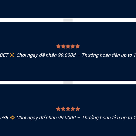
1BET
Chơi ngay để nhận 99.000đ – Thưởng hoàn tiền up to 
ne88
Chơi ngay để nhận 99.000đ – Thưởng hoàn tiền up to 