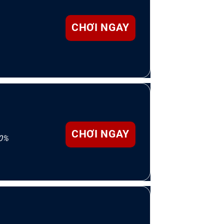
CHƠI NGAY
CHƠI NGAY
10%