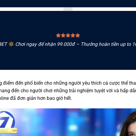
BET
Chơi ngay để nhận 99.000đ – Thưởng hoàn tiền up to 
 điểm đến phổ biến cho những người yêu thích cá cược thể thao
 mang đến cho người chơi những trải nghiệm tuyệt vời và hấp dẫ
nline đã đơn giản hơn bao giờ hết.