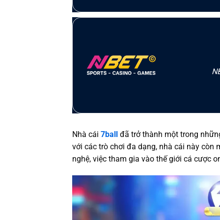
N
Nhà cái
7ball
đã trở thành một trong những
với các trò chơi đa dạng, nhà cái này còn
nghệ, việc tham gia vào thế giới cá cược o