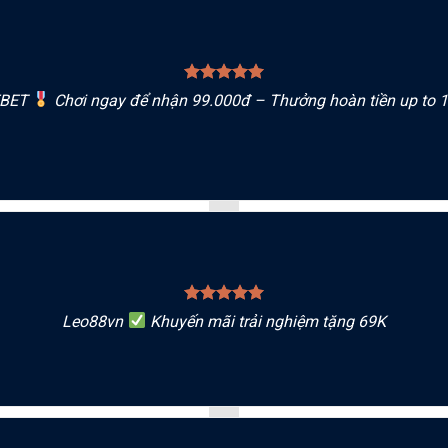
EBET
Chơi ngay để nhận 99.000đ – Thưởng hoàn tiền up to 
Leo88vn
Khuyến mãi trải nghiệm tặng 69K