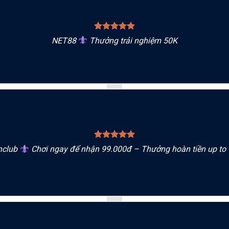
NET88
Thưởng trải nghiệm 50K
nclub
Chơi ngay để nhận 99.000đ – Thưởng hoàn tiền up to