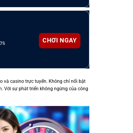
CHƠI NGAY
10%
 và casino trực tuyến. Không chỉ nổi bật
n. Với sự phát triển không ngừng của công