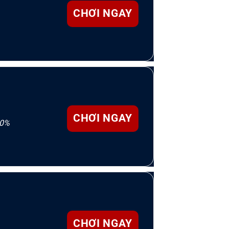
CHƠI NGAY
CHƠI NGAY
10%
CHƠI NGAY