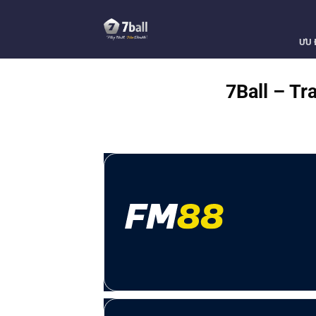
Bỏ
qua
nội
ƯU 
dung
HƯỚNG DẪ
7Ball – T