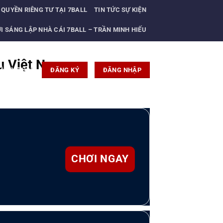
QUYỀN RIÊNG TƯ TẠI 7BALL
TIN TỨC SỰ KIỆN
I SÁNG LẬP NHÀ CÁI 7BALL – TRẦN MINH HIẾU
G NHẬP NHÀ CÁI 7BALL AN TOÀN VÀ BẢO MẬT
u Việt Nam
VÀ AN TOÀN
ĐĂNG KÝ
ĐĂNG NHẬP
CHƠI NGAY